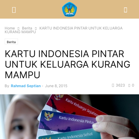
Home
Berita
KARTU INDONESIA PINTAR UNTUK KELUARGA
KURANG MAMPU
Berita
KARTU INDONESIA PINTAR
UNTUK KELUARGA KURANG
MAMPU
3623
0
By
Rahmad Septian
-
June 8, 2015