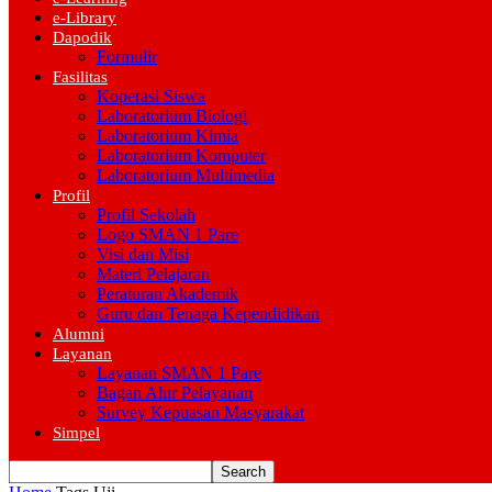
e-Library
Dapodik
Formulir
Fasilitas
Koperasi Siswa
Laboratorium Biologi
Laboratorium Kimia
Laboratorium Komputer
Laboratorium Multimedia
Profil
Profil Sekolah
Logo SMAN 1 Pare
Visi dan Misi
Materi Pelajaran
Peraturan Akademik
Guru dan Tenaga Kependidikan
Alumni
Layanan
Layanan SMAN 1 Pare
Bagan Alur Pelayanan
Survey Kepuasan Masyarakat
Simpel