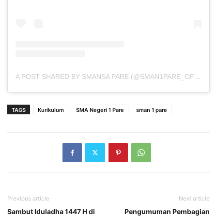
A POST SHARED BY SMANSA PARE (@SMAN1PARE_OFFICIAL)
TAGS
Kurikulum
SMA Negeri 1 Pare
sman 1 pare
Previous article
Next article
Sambut Iduladha 1447 H di
Pengumuman Pembagian