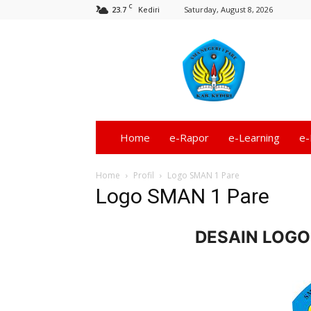
C
23.7
Saturday, August 8, 2026
Kediri
Informasi
SMA
Negeri
1
Pare
–
Kediri
Home
e-Rapor
e-Learning
e-
Terbaru
Home
Profil
Logo SMAN 1 Pare
Logo SMAN 1 Pare
DESAIN LOGO