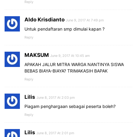
Reply
Aldo Krisdianto
June 9, 2017 At 7:49 pm
Untuk pendaftaran smp dimulai kapan ?
Reply
MAKSUM
June 9, 2017 At 10:45 am
APAKAH JALUR MITRA WARGA NANTINYA SISWA
BEBAS BIAYA-BIAYA? TRIMAKASIH BAPAK
Reply
Lilis
June 8, 2017 At 2:03 pm
Piagam penghargaan sebagai peserta boleh?
Reply
Lilis
June 8, 2017 At 2:01 pm