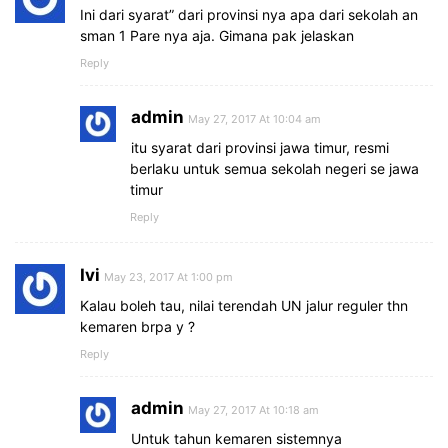
Ini dari syarat” dari provinsi nya apa dari sekolah an
sman 1 Pare nya aja. Gimana pak jelaskan
Reply
admin
May 27, 2017 At 10:04 am
itu syarat dari provinsi jawa timur, resmi
berlaku untuk semua sekolah negeri se jawa
timur
Reply
Ivi
May 23, 2017 At 1:00 pm
Kalau boleh tau, nilai terendah UN jalur reguler thn
kemaren brpa y ?
Reply
admin
May 27, 2017 At 10:18 am
Untuk tahun kemaren sistemnya