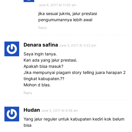
June 6, 2017 At 11:02 am
jika sesuai juknis, jalur prestasi
pengumumannya lebih awal
Reply
Denara safina
June 3, 2017 At 3:22 pm
Saya ingin tanya.
Kan ada yang jalur prestasi.
Apakah bisa masuk?
Jika mempunyai piagam story telling juara harapan 2
tingkat kabupaten.??
Mohon d blas.
Reply
Hudan
June 3, 2017 At 8:38 am
Yang jalur reguler untuk kabupaten kediri kok belum
bisa