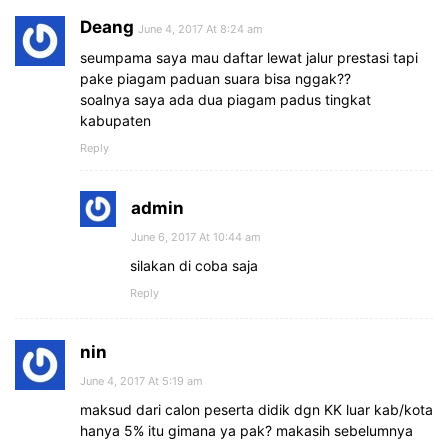
Deang
June 4, 2017 At 8:24 am
seumpama saya mau daftar lewat jalur prestasi tapi
pake piagam paduan suara bisa nggak??
soalnya saya ada dua piagam padus tingkat
kabupaten
Reply
admin
June 6, 2017 At 10:44 am
silakan di coba saja
Reply
nin
June 4, 2017 At 5:19 am
maksud dari calon peserta didik dgn KK luar kab/kota
hanya 5% itu gimana ya pak? makasih sebelumnya