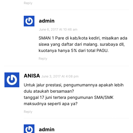
Reply
admin
June 6, 2017 At 10:46 am
SMAN 1 Pare di kab/kota kediri, misalkan ada
siswa yang daftar dari malang. surabaya dll,
kuotanya hanya 5% dari total PAGU.
Reply
ANISA
June 3, 2017 At 4:08 pm
Untuk jalur prestasi, pengumumannya apakah lebih
dulu ataukah bersamaan?
tanggal 17 juni tertera pengumunan SMA/SMK
maksudnya seperti apa ya?
Reply
admin