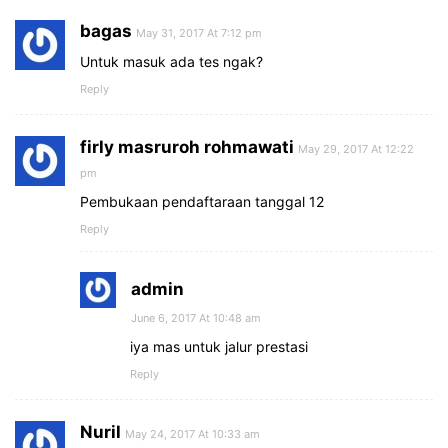
bagas
May 31, 2017 At 7:12 pm
Untuk masuk ada tes ngak?
Reply
firly masruroh rohmawati
May 29, 2017 At 12:22
pm
Pembukaan pendaftaraan tanggal 12
Reply
admin
June 6, 2017 At 10:48 am
iya mas untuk jalur prestasi
Reply
Nuril
May 24, 2017 At 10:33 am