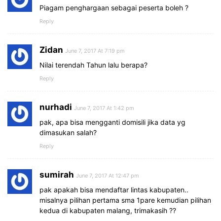
Piagam penghargaan sebagai peserta boleh ?
Reply
Zidan
June 7, 2017 At 7:19 pm
Nilai terendah Tahun lalu berapa?
Reply
nurhadi
June 7, 2017 At 1:42 pm
pak, apa bisa mengganti domisili jika data yg
dimasukan salah?
Reply
sumirah
June 7, 2017 At 12:47 pm
pak apakah bisa mendaftar lintas kabupaten..
misalnya pilihan pertama sma 1pare kemudian pilihan
kedua di kabupaten malang, trimakasih ??