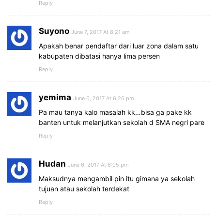
Reply
Suyono
June 7, 2017 At 8:21 am
Apakah benar pendaftar dari luar zona dalam satu
kabupaten dibatasi hanya lima persen
Reply
yemima
June 6, 2017 At 6:26 pm
Pa mau tanya kalo masalah kk…bisa ga pake kk
banten untuk melanjutkan sekolah d SMA negri pare
Reply
Hudan
June 6, 2017 At 6:05 pm
Maksudnya mengambil pin itu gimana ya sekolah
tujuan atau sekolah terdekat
Reply