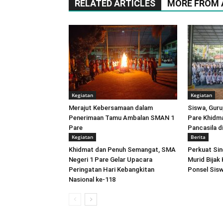
RELATED ARTICLES
MORE FROM
Kegiatan
Kegiatan
Merajut Kebersamaan dalam
Siswa, Gur
Penerimaan Tamu Ambalan SMAN 1
Pare Khidma
Pare
Pancasila 
Kegiatan
Berita
Khidmat dan Penuh Semangat, SMA
Perkuat Sin
Negeri 1 Pare Gelar Upacara
Murid Bijak
Peringatan Hari Kebangkitan
Ponsel Sis
Nasional ke-118