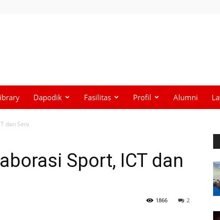
ibrary
Dapodik
Fasilitas
Profil
Alumni
La
CT dan Seni
aborasi Sport, ICT dan
1866
2