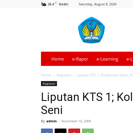
C
26.4
Saturday, August 8, 2026
Kediri
Informasi
SMA
Negeri
1
Pare
–
Kediri
Home
e-Rapor
e-Learning
e-L
Terbaru
Home
Kegiatan
Liputan KTS 1; Kolaborasi Sport, I
Kegiatan
Liputan KTS 1; Kol
Seni
By
admin
-
November 10, 2008