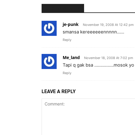
2 COMMENTS
je-punk
November 19, 2008 At 12:42 pm
smansa kereeeeeennnnn……
Reply
Me_land
November 18, 2008 At 7:02 pm
Tapi q gak bsa …………….mosok y
Reply
LEAVE A REPLY