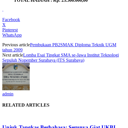
TOTAL HADIAH : Rp. 23.500.000,00
.
Facebook
X
Pinterest
WhatsApp
Previous article
Pembukaan PB2SMAK Diploma Teknik UGM
tahun 2009
Next article
Lomba Esai Tingkat SMA se-Jawa Institut Teknologi
Sepuluh Nopember Surabaya (ITS Surabaya)
admin
RELATED ARTICLES
Unjuk Tangkas Berbahasa: Serunya Giat UKBI