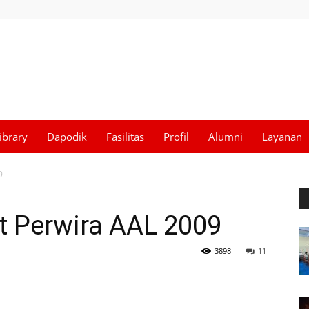
ibrary
Dapodik
Fasilitas
Profil
Alumni
Layanan
9
t Perwira AAL 2009
3898
11