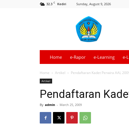
C
32.3
Sunday, August 9, 2026
Kediri
Informasi
SMA
Negeri
1
Pare
–
Kediri
Home
e-Rapor
e-Learning
e-L
Terbaru
Home
Artikel
Pendaftaran Kadet Perwira AAL 200
Artikel
Pendaftaran Kade
By
admin
-
March 25, 2009