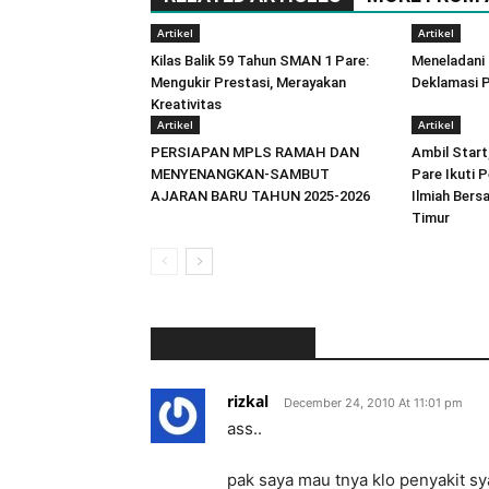
Artikel
Artikel
Kilas Balik 59 Tahun SMAN 1 Pare:
Meneladani
Mengukir Prestasi, Merayakan
Deklamasi P
Kreativitas
Artikel
Artikel
PERSIAPAN MPLS RAMAH DAN
Ambil Start
MENYENANGKAN-SAMBUT
Pare Ikuti P
AJARAN BARU TAHUN 2025-2026
Ilmiah Ber
Timur
11 COMMENTS
rizkal
December 24, 2010 At 11:01 pm
ass..
pak saya mau tnya klo penyakit sya