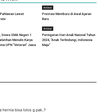
Artikel
 Pahlawan Lewat
Prestasi Memburu di Awal Ajaran
uisi
Baru
Artikel
, Siswa SMA Negeri 1
Peringatan Hari Anak Naional Tahun
elatihan Menulis Karya
2024, “Anak Terlindungi, Indonesia
sama UPN ”Veteran” Jawa
Maju”
 hernia bisa lolos g pak..?