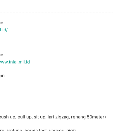
 am
.id/
 am
www.tnial.mil.id
dan
ush up, pull up, sit up, lari zigzag, renang 50meter)
u, jantung, hernia test, varises, gigi)