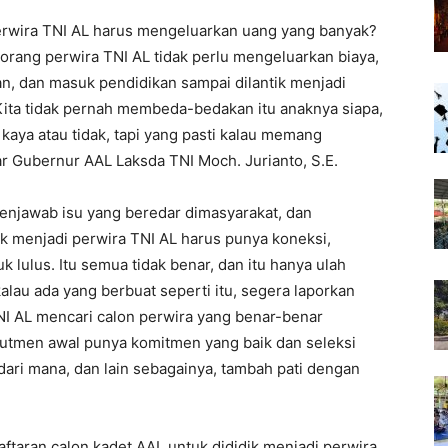
erwira TNI AL harus mengeluarkan uang yang banyak?
eorang perwira TNI AL tidak perlu mengeluarkan biaya,
n, dan masuk pendidikan sampai dilantik menjadi
Kita tidak pernah membeda-bedakan itu anaknya siapa,
 kaya atau tidak, tapi yang pasti kalau memang
ar Gubernur AAL Laksda TNI Moch. Jurianto, S.E.
enjawab isu yang beredar dimasyarakat, dan
k menjadi perwira TNI AL harus punya koneksi,
lulus. Itu semua tidak benar, dan itu hanya ulah
lau ada yang berbuat seperti itu, segera laporkan
NI AL mencari calon perwira yang benar-benar
krutmen awal punya komitmen yang baik dan seleksi
, dari mana, dan lain sebagainya, tambah pati dengan
taran calon kadet AAL untuk dididik menjadi perwira