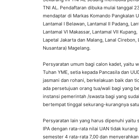
TNI AL. Pendaftaran dibuka mulai tanggal 2
mendaptar di Markas Komando Pangkalan Uta
Lantamal I Belawan, Lantamal II Padang, La
Lantamal VI Makassar, Lantamal VII Kupang, 
Lapetal Jakarta dan Malang, Lanal Cirebon
Nusantara) Magelang.
Persyaratan umum bagi calon kadet, yaitu 
Tuhan YME, setia kepada Pancasila dan UUD
jasmani dan rohani, berkelakuan baik dan ti
ada persetujuan orang tua/wali bagi yang be
instansi pemerintah /swasta bagi yang sudah
bertempat tinggal sekurang-kurangnya satu
Persyaratan lain yang harus dipenuhi yait
IPA dengan rata-rata nilai UAN tidak kurang d
semester 4 rata-rata 7,00 dan menyerahkan