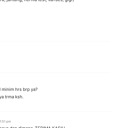
N minim hrs brp ya?
ya trma ksh.
 1:51 pm