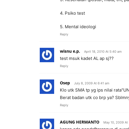
4. Psiko test
5. Mental ideologi
Reply
wisnu e.p.
April 18, 2010 At 5:40 am
test msuk kadet AL ap sj??
Reply
Osep
July 8, 2009 At 6:41 am
Klo utk SMA tp yg ips nilai rata"U
Berat badan utk co brp ya? Sblmn
Reply
AGUNG HERMANTO
May 10, 2009 At