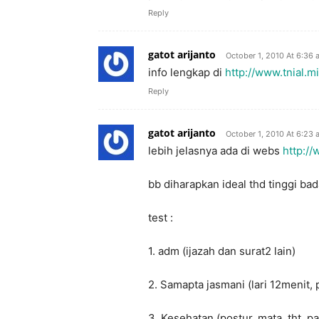
Reply
gatot arijanto
October 1, 2010 At 6:36
info lengkap di
http://www.tnial.mil
Reply
gatot arijanto
October 1, 2010 At 6:23
lebih jelasnya ada di webs
http://
bb diharapkan ideal thd tinggi ba
test :
1. adm (ijazah dan surat2 lain)
2. Samapta jasmani (lari 12menit, p
3. Kesehatan (postur, mata, tht, par