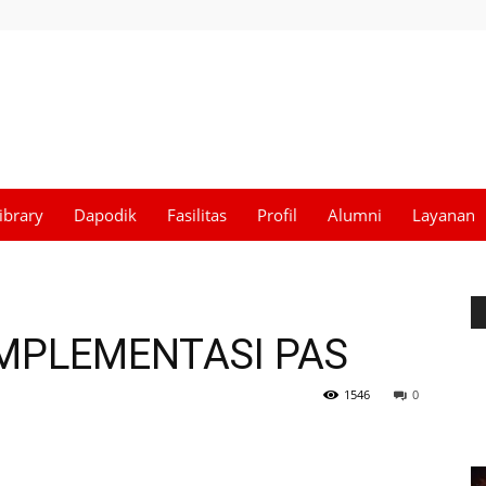
ibrary
Dapodik
Fasilitas
Profil
Alumni
Layanan
IMPLEMENTASI PAS
1546
0