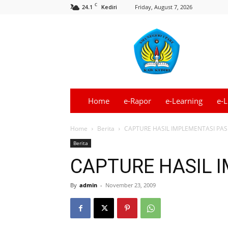
C
24.1
Friday, August 7, 2026
Kediri
Informasi
SMA
Negeri
1
Pare
–
Kediri
Home
e-Rapor
e-Learning
e-L
Terbaru
Home
Berita
CAPTURE HASIL IMPLEMENTASI PAS
Berita
CAPTURE HASIL 
By
admin
-
November 23, 2009