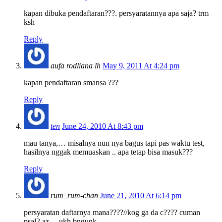
kapan dibuka pendaftaran???. persyaratannya apa saja? trm
ksh
Reply
aufa rodliana lh
May 9, 2011 At 4:24 pm
kapan pendaftaran smansa ???
Reply
ten
June 24, 2010 At 8:43 pm
mau tanya,… misalnya nun nya bagus tapi pas waktu test,
hasilnya nggak memuaskan .. apa tetap bisa masuk???
Reply
rum_rum-chan
June 21, 2010 At 6:14 pm
persyaratan daftarnya mana????//kog ga da c???? cuman
psal2 az,…ukh bngunk………………..