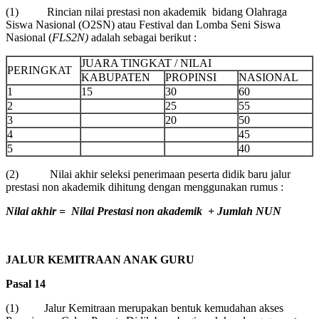
(1) Rincian nilai prestasi non akademik bidang Olahraga
Siswa Nasional (O2SN) atau Festival dan Lomba Seni Siswa
Nasional (
FLS2N
)
adalah sebagai berikut :
JUARA TINGKAT / NILAI
PERINGKAT
KABUPATEN
PROPINSI
NASIONAL
1
15
30
60
2
25
55
3
20
50
4
45
5
40
(2) Nilai akhir seleksi penerimaan peserta didik baru jalur
prestasi non akademik dihitung dengan menggunakan rumus :
Nilai akhir = Nilai Prestasi non akademik + Jumlah NUN
JALUR KEMITRAAN ANAK GURU
Pasal 14
(1) Jalur Kemitraan merupakan bentuk kemudahan akses