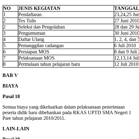
NO
JENIS KEGIATAN
TANGGAL
1
Pendaftaran
23,24,25 Ju
2
Tes Tulis
27 Juni 201
2
Seleksi dan Pengolahan
28 dan 29 J
3
Pengumuman
30 Juni 201
4
Daftar Ulang
1, 2, 4, dan 
5
Pemanggilan cadangan
6 Juli 2010
6
Persiapan MOS
8 dan 9 Juli
7
Pelaksanaan MOS
12,13,14 Jul
8
Permulaan tahun pelajaran baru
12 Juli 2010
BAB V
BIAYA
Pasal 1
8
Semua biaya yang dikeluarkan dalam pelaksanaan penerimaan
peserta didik baru dibebankan pada RKAS UPTD SMA Negeri 1
Pare tahun pelajaran 2010/2011.
LAIN-LAIN