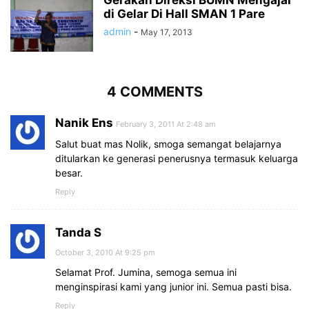
Gerakan Direksi BUMN Mengajar
di Gelar Di Hall SMAN 1 Pare
admin
-
May 17, 2013
4 COMMENTS
Nanik Ens
February 3, 2011 At 2:48 am
Salut buat mas Nolik, smoga semangat belajarnya
ditularkan ke generasi penerusnya termasuk keluarga
besar.
Reply
Tanda S
October 3, 2010 At 9:25 pm
Selamat Prof. Jumina, semoga semua ini
menginspirasi kami yang junior ini. Semua pasti bisa.
Reply