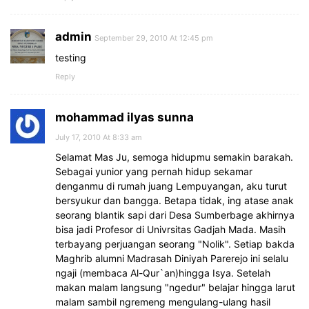
admin
September 29, 2010 At 12:45 pm
testing
Reply
mohammad ilyas sunna
July 17, 2010 At 8:33 am
Selamat Mas Ju, semoga hidupmu semakin barakah.
Sebagai yunior yang pernah hidup sekamar
denganmu di rumah juang Lempuyangan, aku turut
bersyukur dan bangga. Betapa tidak, ing atase anak
seorang blantik sapi dari Desa Sumberbage akhirnya
bisa jadi Profesor di Univrsitas Gadjah Mada. Masih
terbayang perjuangan seorang "Nolik". Setiap bakda
Maghrib alumni Madrasah Diniyah Parerejo ini selalu
ngaji (membaca Al-Qur`an)hingga Isya. Setelah
makan malam langsung "ngedur" belajar hingga larut
malam sambil ngremeng mengulang-ulang hasil