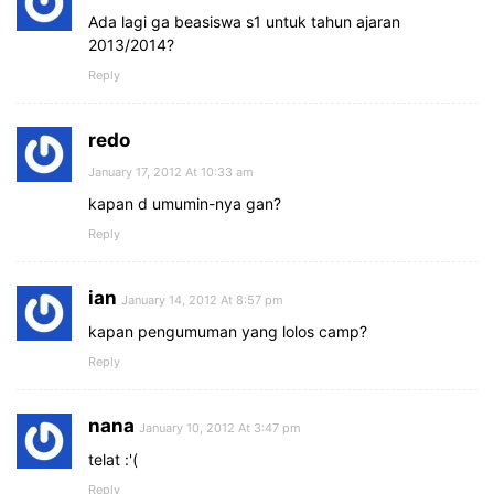
Ada lagi ga beasiswa s1 untuk tahun ajaran
2013/2014?
Reply
redo
January 17, 2012 At 10:33 am
kapan d umumin-nya gan?
Reply
ian
January 14, 2012 At 8:57 pm
kapan pengumuman yang lolos camp?
Reply
nana
January 10, 2012 At 3:47 pm
telat :'(
Reply