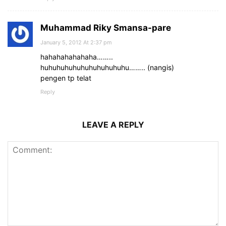
Muhammad Riky Smansa-pare
January 5, 2012 At 2:37 pm
hahahahahahaha……..
huhuhuhuhuhuhuhuhuhuhu…….. (nangis)
pengen tp telat
Reply
LEAVE A REPLY