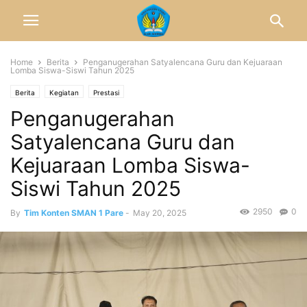
Home
Berita
Penganugerahan Satyalencana Guru dan Kejuaraan
Lomba Siswa-Siswi Tahun 2025
Berita
Kegiatan
Prestasi
Penganugerahan
Satyalencana Guru dan
Kejuaraan Lomba Siswa-
Siswi Tahun 2025
2950
0
By
Tim Konten SMAN 1 Pare
-
May 20, 2025