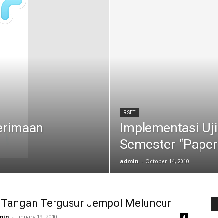
RISET
erimaan
Implementasi Uj
Semester “Paper
admin
-
October 14, 2010
 Tangan Tergusur Jempol Meluncur
min
-
January 19, 2010
4