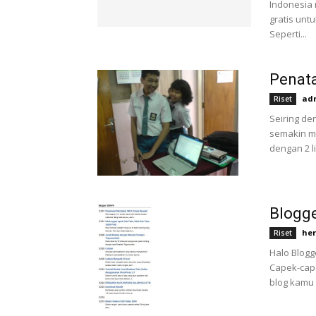
Indonesia
gratis unt
Seperti...
Penat
ad
Riset
Seiring de
semakin me
dengan 2 l
Blogg
he
Riset
Halo Blogg
Capek-cape
blog kamu d