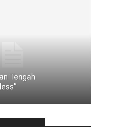
ian Tengah
less”
BERITA TERBARU