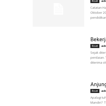
ad
Riset
Catatan Ha
Oktober 20
pendidikan 
Bekerj
ad
Riset
Sejak dite
penilaian.
diterima ol
Anjung
ad
Riset
Apalagi tu
Mandiri? T