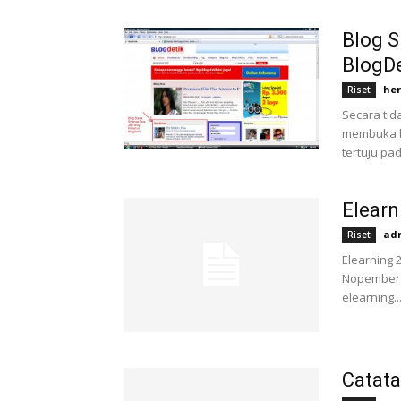
Blog S
BlogDe
he
Riset
Secara tid
membuka b
tertuju pad
Elearn
ad
Riset
Elearning 2
Nopember 2
elearning...
Catata