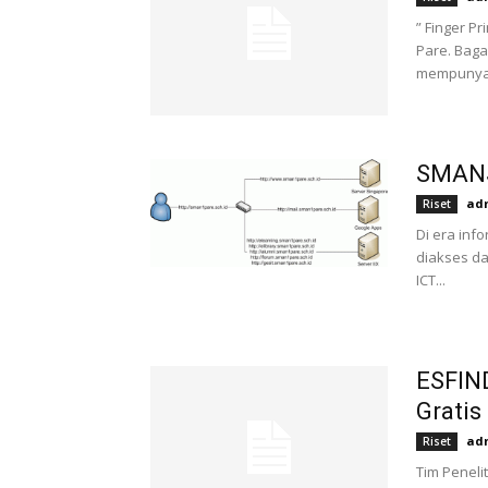
” Finger P
Pare. Baga
mempunyai
SMANS
ad
Riset
Di era inf
diakses da
ICT...
ESFIN
Gratis
ad
Riset
Tim Peneli