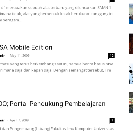
rint “ merupakan sebuah alat terbaru yang diluncurkan SMAN 1
imana tidak, alat yang berbentuk kotak berukuran tanggung ini
 beragam...
A Mobile Edition
min
-
May 11, 2009
12
ormasi yang terus berkembang saat ini, semua berita harus bisa
ri mana saja dan kapan saja. Dengan semangat tersebut, Tim
DO; Portal Pendukung Pembelajaran
min
-
April 7, 2009
1
ti dan Pengembang (Litbang) Fakultas Ilmu Komputer Universitas