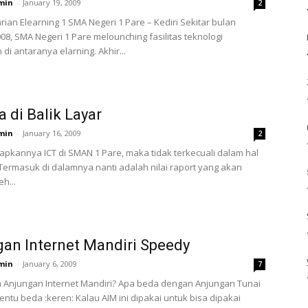
min
-
January 19, 2009
2
rian Elearning 1 SMA Negeri 1 Pare – Kediri Sekitar bulan
08, SMA Negeri 1 Pare melounching fasilitas teknologi
di antaranya elarning. Akhir...
a di Balik Layar
min
-
January 16, 2009
2
rapkannya ICT di SMAN 1 Pare, maka tidak terkecuali dalam hal
 Termasuk di dalamnya nanti adalah nilai raport yang akan
eh...
an Internet Mandiri Speedy
min
-
January 6, 2009
7
h Anjungan Internet Mandiri? Apa beda dengan Anjungan Tunai
entu beda :keren: Kalau AIM ini dipakai untuk bisa dipakai