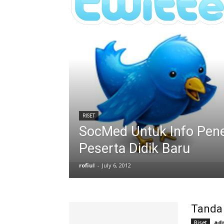
RISET
SocMed Untuk Info Pen
Peserta Didik Baru
rofiul
-
July 6, 2012
Tanda
ad
Riset