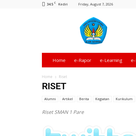
C
34.5
Friday, August 7, 2026
Kediri
Informasi
SMA
Negeri
1
Pare
–
Kediri
Home
e-Rapor
e-Learning
e-
Terbaru
Home
Riset
RISET
Alumni
Artikel
Berita
Kegiatan
Kurikulum
Riset SMAN 1 Pare