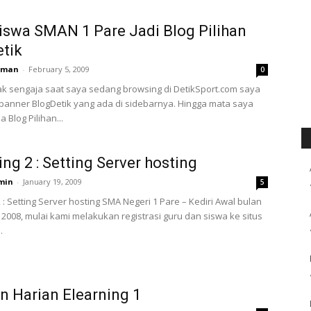
iswa SMAN 1 Pare Jadi Blog Pilihan
tik
rman
-
February 5, 2009
0
ak sengaja saat saya sedang browsing di DetikSport.com saya
anner BlogDetik yang ada di sidebarnya. Hingga mata saya
a Blog Pilihan...
ing 2 : Setting Server hosting
min
-
January 19, 2009
5
 : Setting Server hosting SMA Negeri 1 Pare – Kediri Awal bulan
008, mulai kami melakukan registrasi guru dan siswa ke situs
.
n Harian Elearning 1