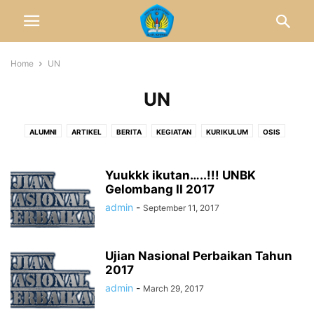
Home
UN
UN
ALUMNI
ARTIKEL
BERITA
KEGIATAN
KURIKULUM
OSIS
PPDB
PRESTASI
PROFIL
RISET
SPMB
SPPB
UN
Yuukkk ikutan…..!!! UNBK
Gelombang II 2017
admin
-
September 11, 2017
Ujian Nasional Perbaikan Tahun
2017
admin
-
March 29, 2017