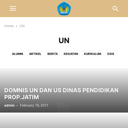
Home
UN
UN
ALUMNI
ARTIKEL
BERITA
KEGIATAN
KURIKULUM
OSIS
PPDB
PRESTASI
PROFIL
RISET
SPMB
SPPB
UN
DOMNIS UN DAN US DINAS PENDIDIKAN
PROP.JATIM
admin
-
February 19, 2011