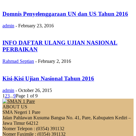
Domnis Penyelenggaraan UN dan US Tahun 2016
admin
-
February 23, 2016
INFO DAFTAR ULANG UJIAN NASIONAL
PERBAIKAN
Rahmad Septian
-
February 2, 2016
Kisi-Kisi Ujian Nasional Tahun 2016
admin
-
October 26, 2015
1
2
3
...
9
Page 1 of 9
ABOUT US
SMA Negeri 1 Pare
Jalan Pahlawan Kusuma Bangsa No. 41, Pare, Kabupaten Kediri –
Jawa Timur 64212
Nomer Telepon : (0354) 391132
Nomer Faximile : (0354) 391132