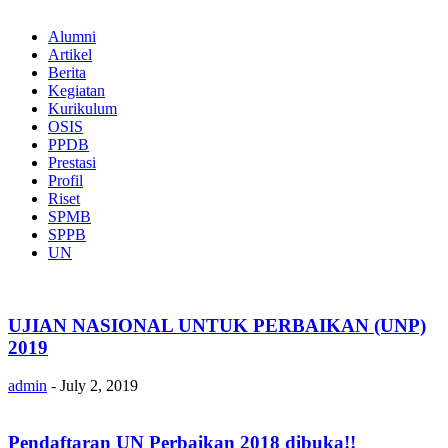
Alumni
Artikel
Berita
Kegiatan
Kurikulum
OSIS
PPDB
Prestasi
Profil
Riset
SPMB
SPPB
UN
UJIAN NASIONAL UNTUK PERBAIKAN (UNP)
2019
admin
-
July 2, 2019
Pendaftaran UN Perbaikan 2018 dibuka!!