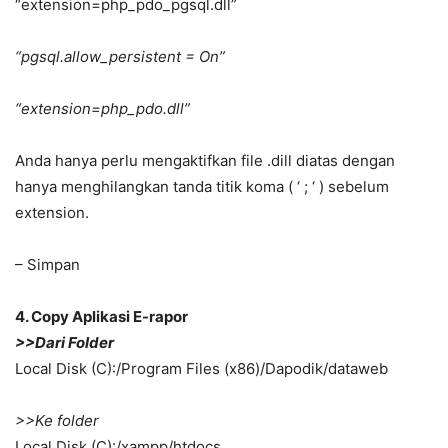
“extension=php_pdo_pgsql.dll”
“pgsql.allow_persistent = On”
“extension=php_pdo.dll”
Anda hanya perlu mengaktifkan file .dill diatas dengan
hanya menghilangkan tanda titik koma ( ‘ ; ‘ ) sebelum
extension.
– Simpan
4. Copy Aplikasi E-rapor
>>Dari Folder
Local Disk (C):/Program Files (x86)/Dapodik/dataweb
>>Ke folder
Local Disk (C):/xampp/htdocs