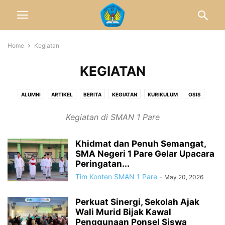
Home
Kegiatan
KEGIATAN
ALUMNI
ARTIKEL
BERITA
KEGIATAN
KURIKULUM
OSIS
PPDB
PRESTASI
PROFIL
RISET
SPMB
SPPB
UN
Kegiatan di SMAN 1 Pare
Khidmat dan Penuh Semangat,
SMA Negeri 1 Pare Gelar Upacara
Peringatan...
Tim Konten SMAN 1 Pare
-
May 20, 2026
Perkuat Sinergi, Sekolah Ajak
Wali Murid Bijak Kawal
Penggunaan Ponsel Siswa