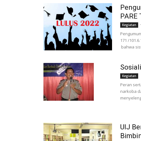
Pengu
PARE 
Kegiatan
Pengumuma
171 /101.6
bahwa sisw
Sosial
Kegiatan
Peran ser
narkoba d
menyeleng
UIJ Be
Bimbin