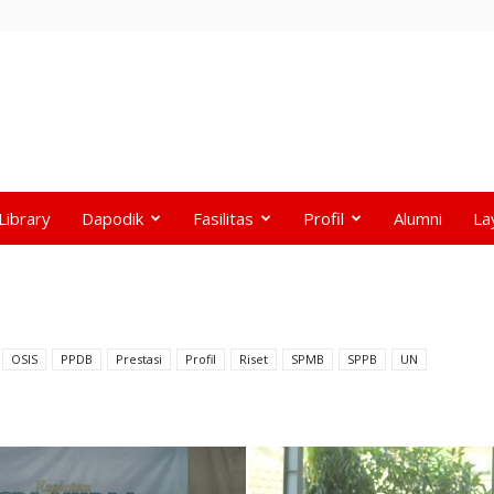
Library
Dapodik
Fasilitas
Profil
Alumni
La
OSIS
PPDB
Prestasi
Profil
Riset
SPMB
SPPB
UN