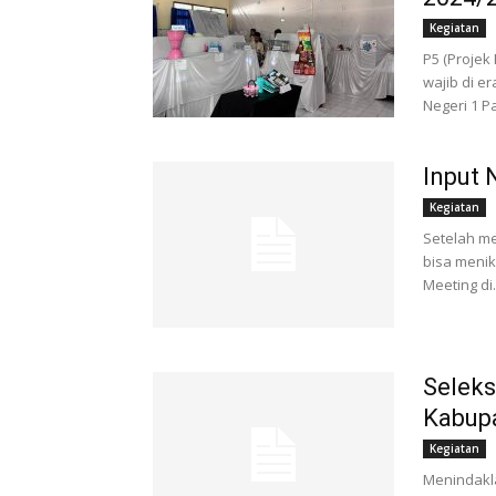
Kegiatan
P5 (Projek
wajib di e
Negeri 1 Pa
Input 
Kegiatan
Setelah me
bisa menikm
Meeting di.
Seleks
Kabupa
Kegiatan
Menindakla