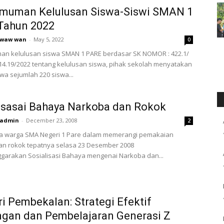
muman Kelulusan Siswa-Siswi SMAN 1
Tahun 2022
waw wan
-
May 5, 2022
0
n kelulusan siswa SMAN 1 PARE berdasar SK NOMOR : 422.1/
.14.19/2022 tentang kelulusan siswa, pihak sekolah menyatakan
a sejumlah 220 siswa...
isasai Bahaya Narkoba dan Rokok
admin
-
December 23, 2008
2
ta warga SMA Negeri 1 Pare dalam memerangi pemakaian
an rokok tepatnya selasa 23 Desember 2008
garakan Sosialisasi Bahaya mengenai Narkoba dan...
ri Pembekalan: Strategi Efektif
gan dan Pembelajaran Generasi Z