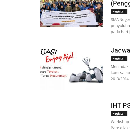
(Pengg
Kegiatan
SMA Neger
penyuluhan 
pada hari J
Jadwa
Kegiatan
Menindakla
kami sampa
2013/2014
IHT PS
Kegiatan
Workshop 
Pare dilaks