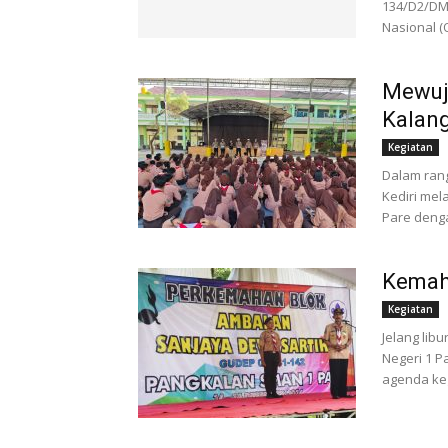
134/D2/DM/
Nasional (
Mewuj
Kalan
Kegiatan
Dalam rang
Kediri mel
Pare denga
Kemah 
Kegiatan
Jelang lib
Negeri 1 P
agenda ke