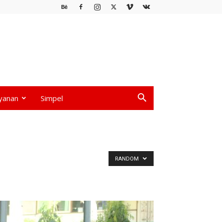
yanan
Simpel
RANDOM