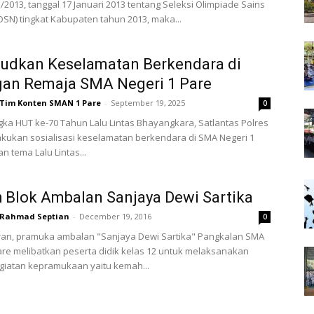
2013, tanggal 17 Januari 2013 tentang Seleksi Olimpiade Sains
OSN) tingkat Kabupaten tahun 2013, maka...
udkan Keselamatan Berkendara di
gan Remaja SMA Negeri 1 Pare
Tim Konten SMAN 1 Pare
-
September 19, 2025
0
ka HUT ke-70 Tahun Lalu Lintas Bhayangkara, Satlantas Polres
akukan sosialisasi keselamatan berkendara di SMA Negeri 1
n tema Lalu Lintas...
Blok Ambalan Sanjaya Dewi Sartika
Rahmad Septian
-
December 19, 2016
0
uran, pramuka ambalan "Sanjaya Dewi Sartika" Pangkalan SMA
are melibatkan peserta didik kelas 12 untuk melaksanakan
giatan kepramukaan yaitu kemah...