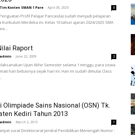
Tim Konten SMAN 1 Pare
-
April 30, 2025
0
 Penguatan Profil Pelajar Pancasila) sudah menjadi pelajaran
ra Kurikulum Merdeka ini. Kelas 10 tahun ajaran 2024/2025 SMA
re...
Nilai Raport
admin
-
June 22, 2009
2
laksanakan Ujian Akhir Semester selama 1 minggu, para siswa
ati hari bebasnya sejak hari ini. Hari ini sudah dimulai Class
..
i Olimpiade Sains Nasional (OSN) Tk.
ten Kediri Tahun 2013
admin
-
March 2, 2013
1
njuti surat Direktorarat Jendral Pendidikan Menengah Nomor :