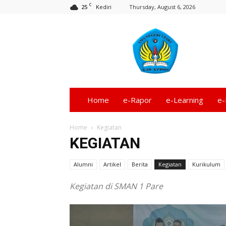
C
25
Thursday, August 6, 2026
Kediri
Informasi
SMA
Negeri
1
Pare
–
Kediri
Home
e-Rapor
e-Learning
e-
Terbaru
Home
Kegiatan
KEGIATAN
Alumni
Artikel
Berita
Kegiatan
Kurikulum
Kegiatan di SMAN 1 Pare