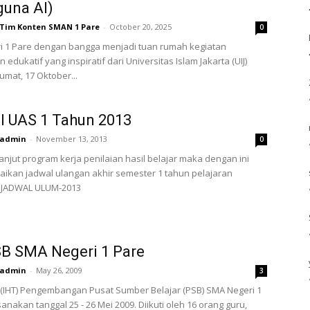
una AI)
Tim Konten SMAN 1 Pare
-
October 20, 2025
0
i 1 Pare dengan bangga menjadi tuan rumah kegiatan
edukatif yang inspiratif dari Universitas Islam Jakarta (UIJ)
umat, 17 Oktober...
l UAS 1 Tahun 2013
admin
-
November 13, 2013
0
njut program kerja penilaian hasil belajar maka dengan ini
ikan jadwal ulangan akhir semester 1 tahun pelajaran
. JADWAL ULUM-2013
B SMA Negeri 1 Pare
admin
-
May 26, 2009
3
(IHT) Pengembangan Pusat Sumber Belajar (PSB) SMA Negeri 1
anakan tanggal 25 - 26 Mei 2009. Diikuti oleh 16 orang guru,